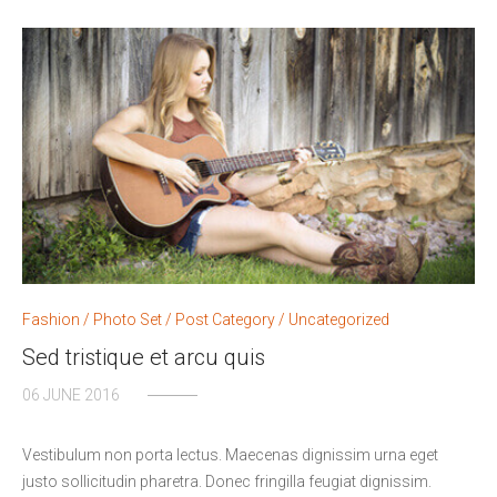
Fashion
/
Photo Set
/
Post Category
/
Uncategorized
Sed tristique et arcu quis
06 JUNE 2016
Vestibulum non porta lectus. Maecenas dignissim urna eget
justo sollicitudin pharetra. Donec fringilla feugiat dignissim.