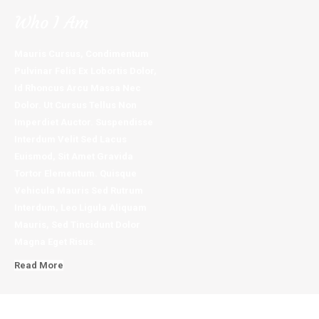
Who I Am
Mauris Cursus, Condimentum
Pulvinar Felis Ex Lobortis Dolor,
Id Rhoncus Arcu Massa Nec
Dolor. Ut Cursus Tellus Non
Imperdiet Auctor. Suspendisse
Interdum Velit Sed Lacus
Euismod, Sit Amet Gravida
Tortor Elementum. Quisque
Vehicula Mauris Sed Rutrum
Interdum, Leo Ligula Aliquam
Mauris, Sed Tincidunt Dolor
Magna Eget Risus.
Read More