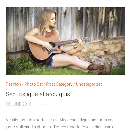
Fashion
/
Photo Set
/
Post Category
/
Uncategorized
Sed tristique et arcu quis
06 JUNE 2016
Vestibulum non porta lectus. Maecenas dignissim urna eget
justo sollicitudin pharetra. Donec fringilla feugiat dignissim.