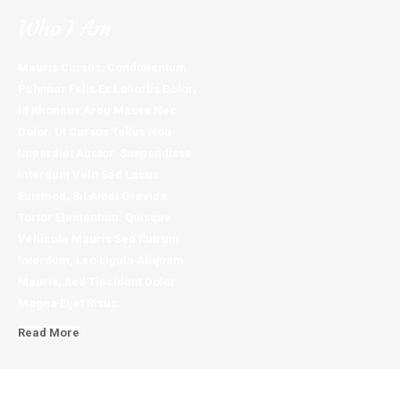
Who I Am
Mauris Cursus, Condimentum
Pulvinar Felis Ex Lobortis Dolor,
Id Rhoncus Arcu Massa Nec
Dolor. Ut Cursus Tellus Non
Imperdiet Auctor. Suspendisse
Interdum Velit Sed Lacus
Euismod, Sit Amet Gravida
Tortor Elementum. Quisque
Vehicula Mauris Sed Rutrum
Interdum, Leo Ligula Aliquam
Mauris, Sed Tincidunt Dolor
Magna Eget Risus.
Read More